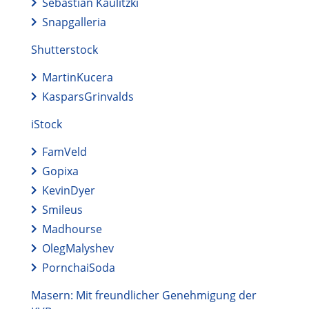
Sebastian Kaulitzki
Snapgalleria
Shutterstock
MartinKucera
KasparsGrinvalds
iStock
FamVeld
Gopixa
KevinDyer
Smileus
Madhourse
OlegMalyshev
PornchaiSoda
Masern: Mit freundlicher Genehmigung der