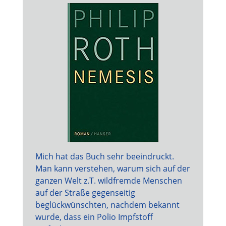
Mich hat das Buch sehr beeindruckt.
Man kann verstehen, warum sich auf der
ganzen Welt z.T. wildfremde Menschen
auf der Straße gegenseitig
beglückwünschten, nachdem bekannt
wurde, dass ein Polio Impfstoff